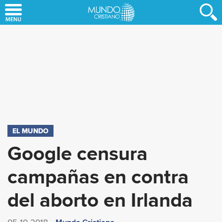
Skip
to
main
content
EL MUNDO
Google censura
campañas en contra
del aborto en Irlanda