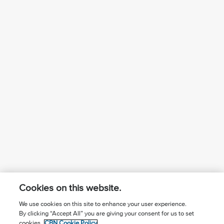
Cookies on this website.
We use cookies on this site to enhance your user experience.
By clicking “Accept All” you are giving your consent for us to set
¿Conoces a Jesús?
Suscríbase al boletín
cookies.
CBN Cookie Policy