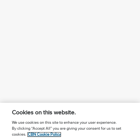
Cookies on this website.
We use cookies on this site to enhance your user experience.
By clicking “Accept All” you are giving your consent for us to set
¿Conoces a Jesús?
Suscríbase al boletín
cookies.
CBN Cookie Policy
Seguir Mundo Cristiano
Contáctenos