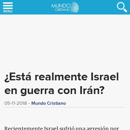
Skip
to
main
content
¿Está realmente Israel
en guerra con Irán?
Mundo Cristiano
05-11-2018
Recientemente Israel sufrió una agresión por