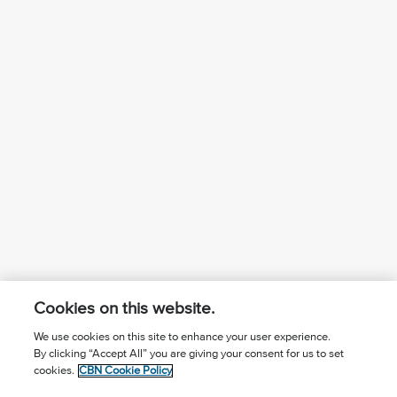
Cookies on this website.
We use cookies on this site to enhance your user experience.
By clicking “Accept All” you are giving your consent for us to set
¿Conoces a Jesús?
Suscríbase al boletín
cookies.
CBN Cookie Policy
Seguir Mundo Cristiano
Contáctenos