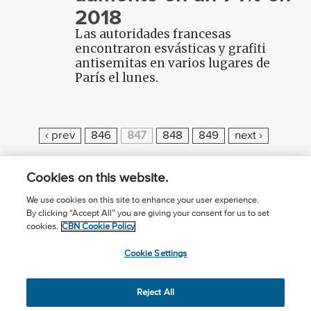
2018
Las autoridades francesas
encontraron esvásticas y grafiti
antisemitas en varios lugares de
París el lunes.
P
‹ prev
846
847
848
849
next ›
A
G
Cookies on this website.
E
We use cookies on this site to enhance your user experience.
S
By clicking “Accept All” you are giving your consent for us to set
¿Conoces a Jesús?
Suscríbase al boletín
cookies.
CBN Cookie Policy
Seguir Mundo Cristiano
Contáctenos
Cookie Settings
Llama para oración: (506) 2257-2255
Reject All
Privacy Notice
Terms of Use
Cookie Policy