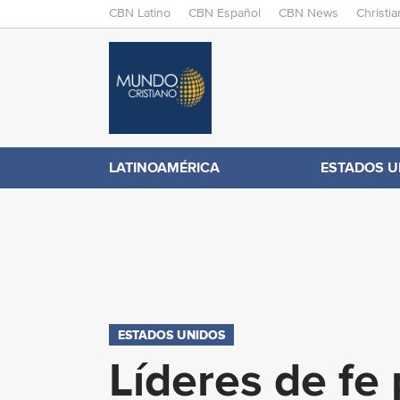
M
CBN Latino
CBN Español
CBN News
Christi
A
C
I
N
B
M
E
N
N
LATINOAMÉRICA
ESTADOS U
.
U
c
o
m
ESTADOS UNIDOS
Líderes de fe