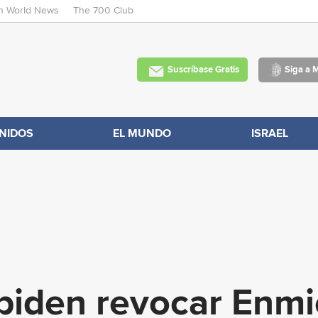
an World News
The 700 Club
Skip
to
main
Suscríbase Gratis
Siga a 
content
NIDOS
EL MUNDO
ISRAEL
 piden revocar En