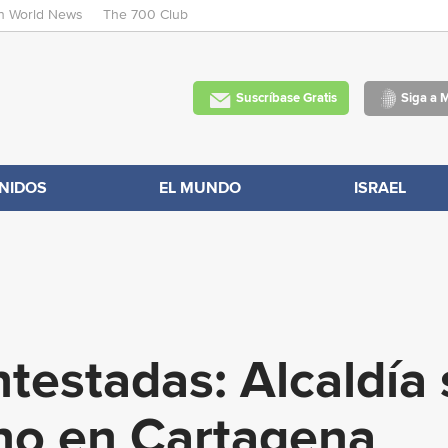
an World News
The 700 Club
Skip
to
main
Suscríbase Gratis
Siga a 
content
NIDOS
EL MUNDO
ISRAEL
testadas: Alcaldía
no en Cartagena