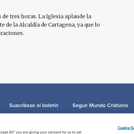
de tres horas. La Iglesia aplaude la
 de la Alcaldía de Cartagena, ya que lo
raciones.
Suscríbase al boletín
Seguir Mundo Cristiano
Llama para oración: (506) 2257-2255
Cookie Se
cept All” you are giving your consent for us to set
Privacy Notice
Terms of Use
Cookie Policy
Cookie Setting