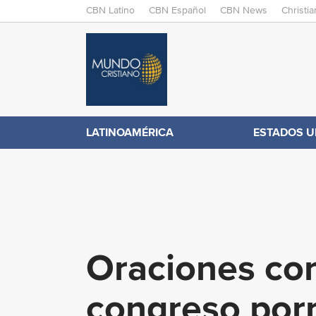
M
CBN Latino
CBN Español
CBN News
Christi
A
C
I
N
B
M
E
N
N
LATINOAMÉRICA
ESTADOS U
.
U
c
o
Oraciones con
m
congreso por