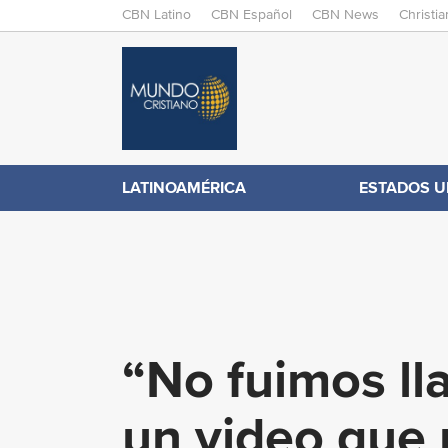
M
CBN Latino
CBN Español
CBN News
Christi
A
C
I
N
B
M
E
N
N
LATINOAMÉRICA
ESTADOS U
.
U
c
o
“No fuimos ll
m
un video que 