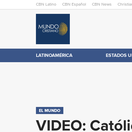
M
CBN Latino
CBN Español
CBN News
Christi
A
C
I
N
B
M
E
N
N
LATINOAMÉRICA
ESTADOS U
.
U
c
o
m
EL MUNDO
VIDEO: Católi