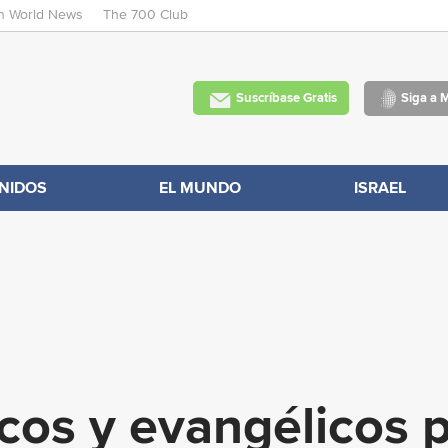
an World News
The 700 Club
Skip
to
main
Suscríbase Gratis
Siga a 
content
NIDOS
EL MUNDO
ISRAEL
cos y evangélicos 