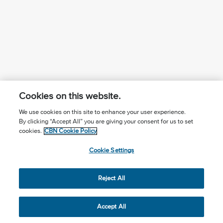
Cookies on this website.
We use cookies on this site to enhance your user experience.
By clicking “Accept All” you are giving your consent for us to set
¿Conoces a Jesús?
Suscríbase al boletín
cookies.
CBN Cookie Policy
Seguir Mundo Cristiano
Contáctenos
Cookie Settings
Llama para oración: (506) 2257-2255
Reject All
Privacy Notice
Terms of Use
Cookie Policy
Cookie Settings
© 2026 The Christian Broadcasting Network, Inc., A nonprofit
Accept All
501 (c)(3) Charitable Organization.