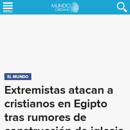
Skip
to
main
content
EL MUNDO
Extremistas atacan a
cristianos en Egipto
tras rumores de