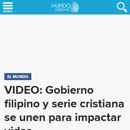
Skip
to
main
content
EL MUNDO
VIDEO: Gobierno
filipino y serie cristiana
se unen para impactar