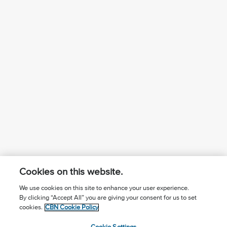
Cookies on this website.
We use cookies on this site to enhance your user experience.
By clicking “Accept All” you are giving your consent for us to set
¿Conoces a Jesús?
Suscríbase al boletín
cookies.
CBN Cookie Policy
Seguir Mundo Cristiano
Contáctenos