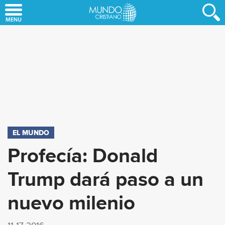
Skip
to
main
content
EL MUNDO
Profecía: Donald
Trump dará paso a un
nuevo milenio