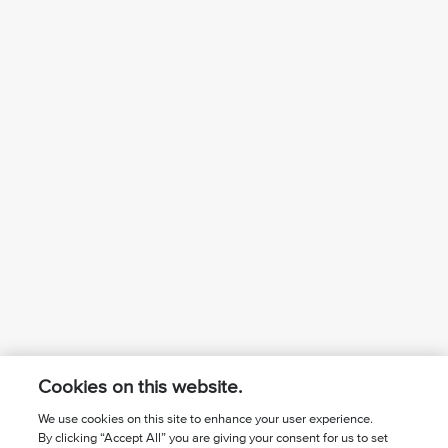
Cookies on this website.
We use cookies on this site to enhance your user experience.
By clicking “Accept All” you are giving your consent for us to set
¿Conoces a Jesús?
Suscríbase al boletín