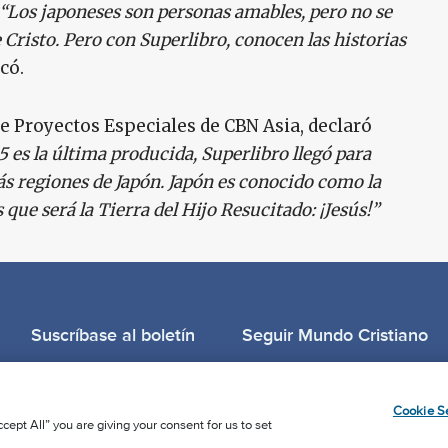
“Los japoneses son personas amables, pero no se
e Cristo. Pero con Superlibro, conocen las historias
icó.
 de Proyectos Especiales de CBN Asia, declaró
 es la última producida, Superlibro llegó para
ás regiones de Japón. Japón es conocido como la
que será la Tierra del Hijo Resucitado: ¡Jesús!”
Suscríbase al boletín
Seguir Mundo Cristiano
Llama para oración: (506) 2257-2255
Cookie Se
cept All” you are giving your consent for us to set
Privacy Notice
Terms of Use
Cookie Policy
Cookie Setting