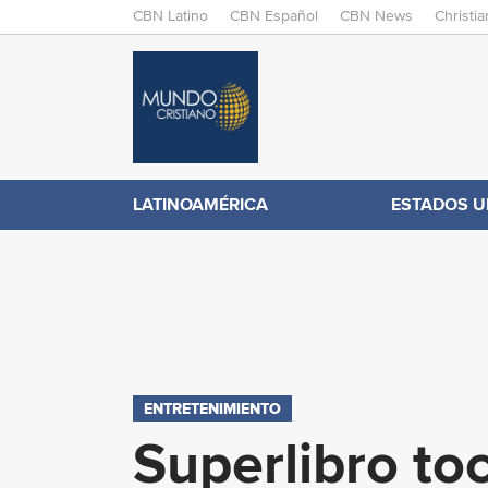
M
CBN Latino
CBN Español
CBN News
Christi
A
C
I
N
B
M
E
N
N
LATINOAMÉRICA
ESTADOS U
.
U
c
o
m
ENTRETENIMIENTO
Superlibro to