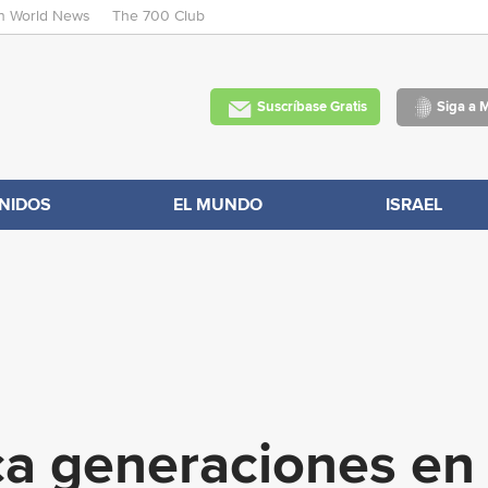
an World News
The 700 Club
Skip
to
main
Suscríbase Gratis
Siga a 
content
NIDOS
EL MUNDO
ISRAEL
ca generaciones en