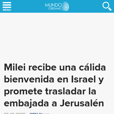
Skip
to
main
content
Milei recibe una cálida
bienvenida en Israel y
promete trasladar la
embajada a Jerusalén