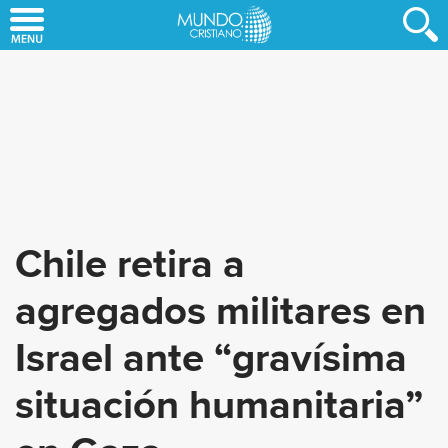
Skip
to
main
content
Chile retira a
agregados militares en
Israel ante “gravísima
situación humanitaria”