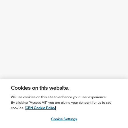
Cookies on this website.
We use cookies on this site to enhance your user experience.
By clicking “Accept All” you are giving your consent for us to set
¿Conoces a Jesús?
Suscríbase al boletín
cookies.
CBN Cookie Policy
Seguir Mundo Cristiano
Contáctenos
Cookie Settings
Llama para oración: (506) 2257-2255